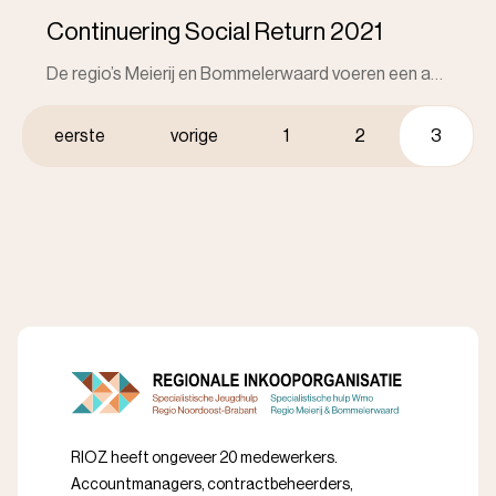
Continuering Social Return 2021
De regio’s Meierij en Bommelerwaard voeren een actief Social Return beleid ten behoeve van onze werkzoekende inwoners met afstand tot de arbeidsmarkt.
Paginering
Eerste
eerste
Vorige
vorige
Pagina
1
Pagina
2
Huidige
3
pagina
pagina
pagina
RIOZ heeft ongeveer 20 medewerkers.
Accountmanagers, contractbeheerders,