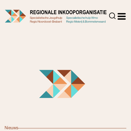
Doorgaan
naar
Zoeke
inhoud
Nieuws