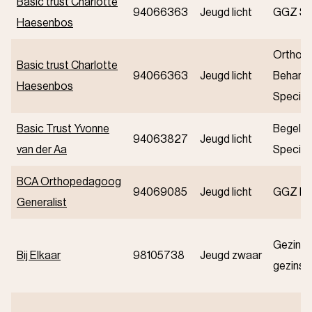
Basic trust Charlotte
94066363
Jeugd licht
GGZ Spe
Haesenbos
Orthop
Basic trust Charlotte
94066363
Jeugd licht
Behande
Haesenbos
Speciali
Basic Trust Yvonne
Begelei
94063827
Jeugd licht
van der Aa
Speciali
BCA Orthopedagoog
94069085
Jeugd licht
GGZ Ba
Generalist
Gezinsv
Bij Elkaar
98105738
Jeugd zwaar
gezinsg