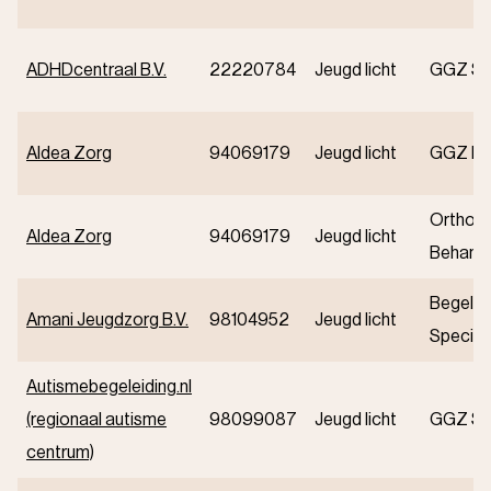
ADHDcentraal B.V.
22220784
Jeugd licht
GGZ Spe
Aldea Zorg
94069179
Jeugd licht
GGZ Ba
Orthop
Aldea Zorg
94069179
Jeugd licht
Behande
Begelei
Amani Jeugdzorg B.V.
98104952
Jeugd licht
Speciali
Autismebegeleiding.nl
(regionaal autisme
98099087
Jeugd licht
GGZ Spe
centrum)