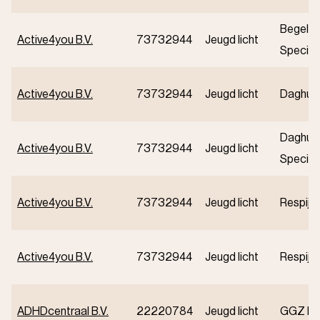
Begelei
Active4you B.V.
73732944
Jeugd licht
Speciali
Active4you B.V.
73732944
Jeugd licht
Daghulp
Daghul
Active4you B.V.
73732944
Jeugd licht
Speciali
Active4you B.V.
73732944
Jeugd licht
Respijt
Active4you B.V.
73732944
Jeugd licht
Respijt
ADHDcentraal B.V.
22220784
Jeugd licht
GGZ Ba