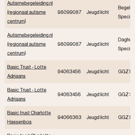
Autismebegeleiding.nl
Begelei
(regionaal autisme
98099087
Jeugd licht
Speciali
centrum)
Autismebegeleiding.nl
Daghul
(regionaal autisme
98099087
Jeugd licht
Speciali
centrum)
Basic Trust - Lotte
94063456
Jeugd licht
GGZ Ba
Adriaans
Basic Trust - Lotte
94063456
Jeugd licht
GGZ Spe
Adriaans
Basic trust Charlotte
94066363
Jeugd licht
GGZ Ba
Haesenbos