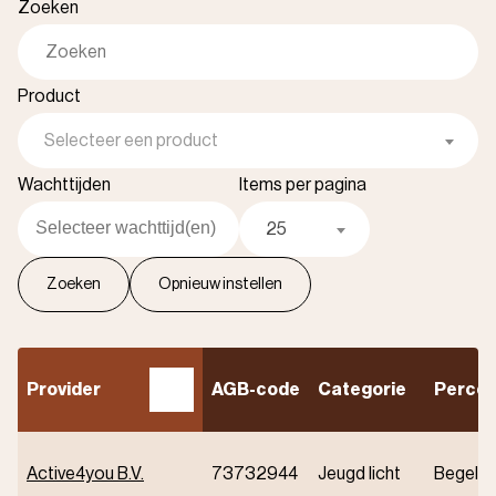
Zoeken
Product
Selecteer een product
Wachttijden
Items per pagina
25
A
f
l
o
p
e
n
d
s
o
r
t
e
r
e
n
Provider
AGB-code
Categorie
Percee
Active4you B.V.
73732944
Jeugd licht
Begelei