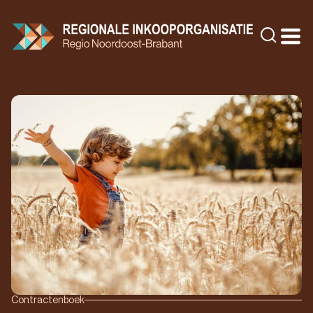
Doorgaan
naar
Zoeke
inhoud
Contractenboek