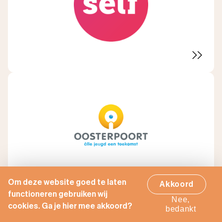
Om deze website goed te laten
Akkoord
functioneren gebruiken wij
Nee,
cookies. Ga je hier mee akkoord?
bedankt