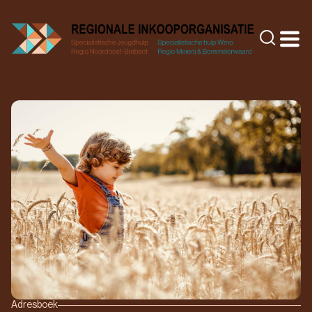
Doorgaan
naar
Zoeke
inhoud
Adresboek