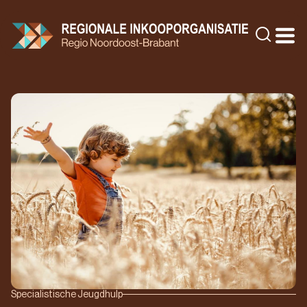
Doorgaan
naar
Zoeke
inhoud
Specialistische Jeugdhulp