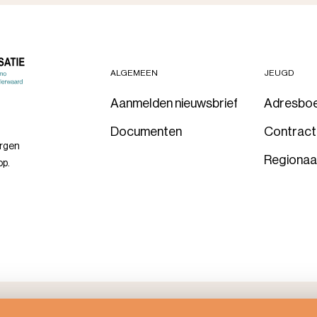
ALGEMEEN
JEUGD
Aanmelden nieuwsbrief
Adresbo
Documenten
Contrac
orgen
Regionaa
op.
Proclaimer
Privacy
Cookiebe