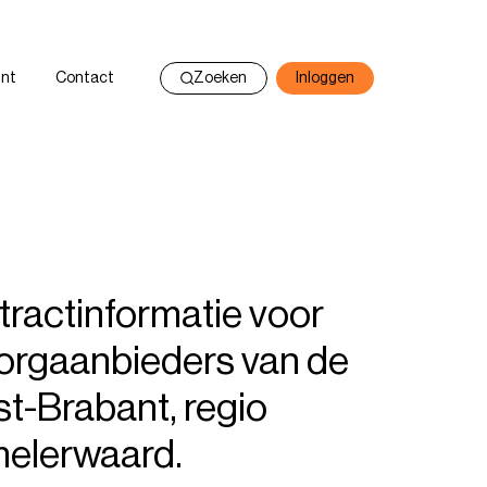
nt
Contact
Zoeken
Inloggen
tractinformatie voor
zorgaanbieders van de
t-Brabant, regio
melerwaard.