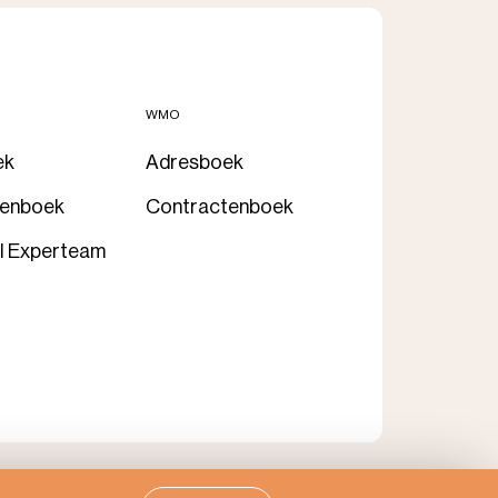
WMO
ek
Adresboek
tenboek
Contractenboek
l Experteam
paling
Zorgportaal
Realisatie door Indicia