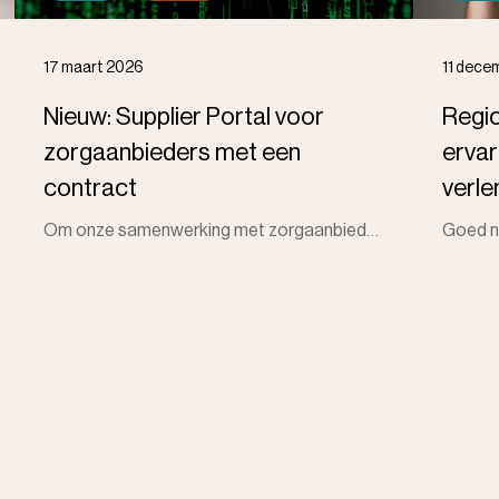
17 maart 2026
11 dece
Nieuw: Supplier Portal voor
Regio
zorgaanbieders met een
ervar
contract
verle
Om onze samenwerking met zorgaanbieders efficiënter en transparanter te maken, introduceren wij het Supplier Portal van ISPnext. Dit online platform b