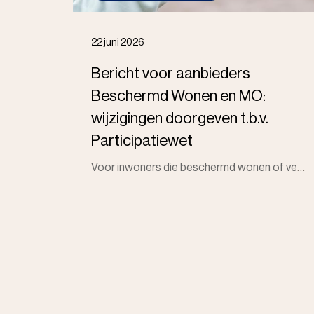
22 juni 2026
Bericht voor aanbieders
Beschermd Wonen en MO:
wijzigingen doorgeven t.b.v.
Participatiewet
Voor inwoners die beschermd wonen of verblijven binnen de maatschappelijke opvang én een uitkering ontvangen op grond van de Participatiewet, is het b