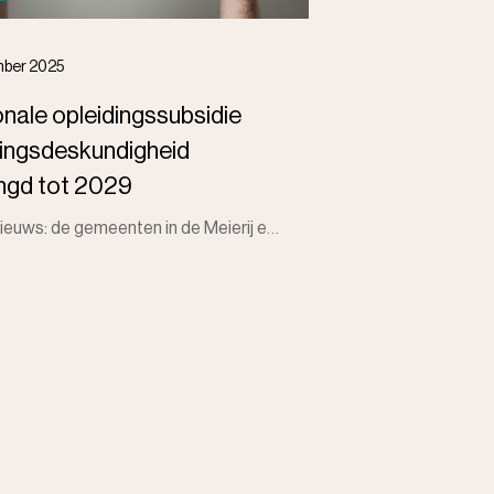
mber 2025
nale opleidingssubsidie
ingsdeskundigheid
ngd tot 2029
Goed nieuws: de gemeenten in de Meierij en Bommelerwaard verlengen de subsidieregeling voor inwoners die hun ervaringskennis willen inzetten in zorg e
,
left