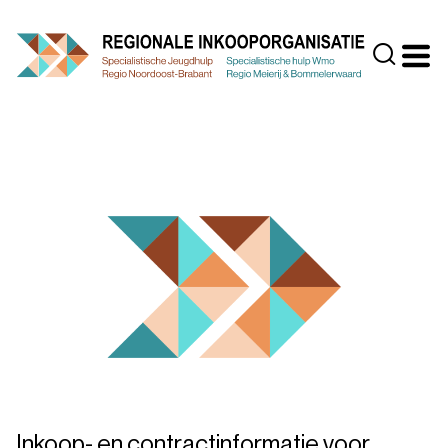
Doorgaan
naar
Zoeke
inhoud
Inkoop- en contractinformatie voor