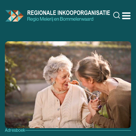
Doorgaan
naar
Zoeke
inhoud
Adresboek