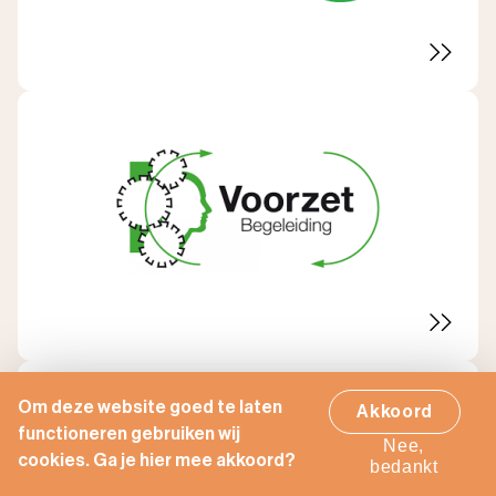
Om deze website goed te laten
Akkoord
functioneren gebruiken wij
Nee,
cookies. Ga je hier mee akkoord?
bedankt