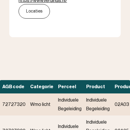
https://www.verdihuis.nl/
Locaties
AGB code
Categorie
Perceel
Product
Produ
Individuele
Individuele
72727320
Wmo licht
02A03
Begeleiding
Begeleiding
Individuele
Individuele