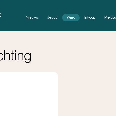
Nieuws
Jeugd
Wmo
Inkoop
Meldpu
Documenten
FAQ
chting