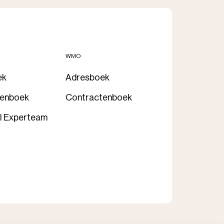
WMO
ek
Adresboek
tenboek
Contractenboek
l Experteam