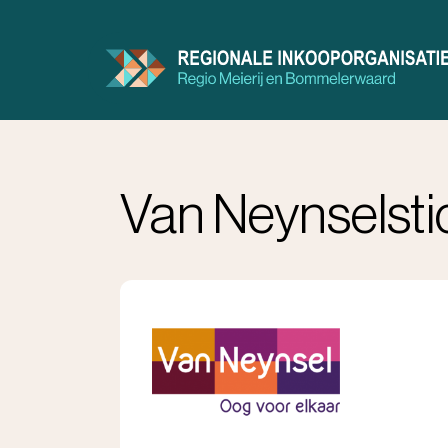
Doorgaan
naar
inhoud
Aanbod
Contractenboek
Zorgkaart
Van Neynselsti