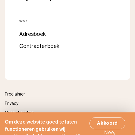
WMO
Adresboek
Contractenboek
Proclaimer
Privacy
Cookiebepaling
Om deze website goed te laten
Zorgportaal
Akkoord
functioneren gebruiken wij
Realisatie door Indicia
Nee,