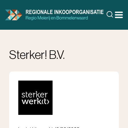
Doorgaan
naar
Zoeke
inhoud
Sterker! B.V.