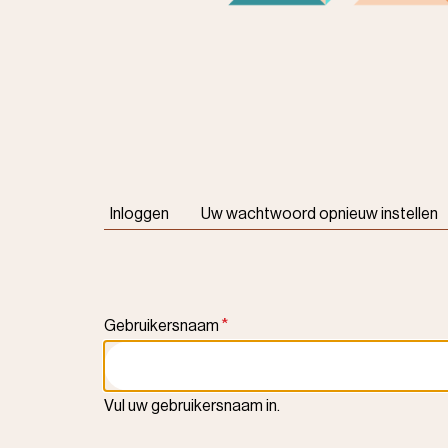
Primaire
Inloggen
Uw wachtwoord opnieuw instellen
tabs
Gebruikersnaam
Vul uw gebruikersnaam in.