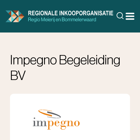
Doorgaan
naar
Zoeke
inhoud
Impegno Begeleiding
BV