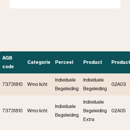
AGB
Categorie
Perceel
Product
Produc
code
Individuele
Individuele
73731810
Wmo licht
02A03
Begeleiding
Begeleiding
Individuele
Individuele
73731810
Wmo licht
Begeleiding
02A05
Begeleiding
Extra