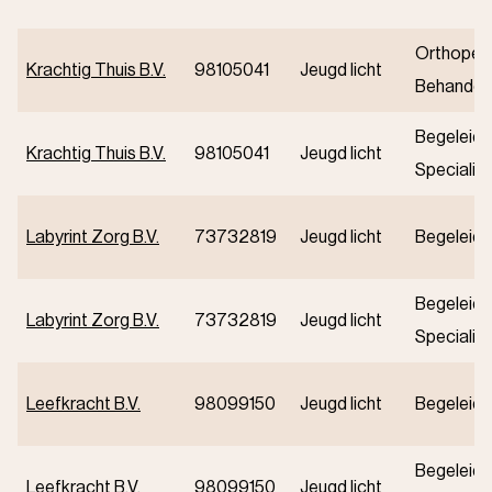
Orthoped
Krachtig Thuis B.V.
98105041
Jeugd licht
Behandeli
Begeleidi
Krachtig Thuis B.V.
98105041
Jeugd licht
Specialist
Labyrint Zorg B.V.
73732819
Jeugd licht
Begeleidi
Begeleidi
Labyrint Zorg B.V.
73732819
Jeugd licht
Specialist
Leefkracht B.V.
98099150
Jeugd licht
Begeleidi
Begeleidi
Leefkracht B.V.
98099150
Jeugd licht