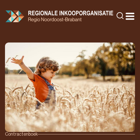
Doorgaan
naar
Zoeke
inhoud
Contractenboek