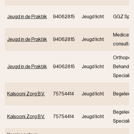
Jeugd in de Praktijk
94062815
Jeugd licht
GGZ Speci
Medicatie
Jeugd in de Praktijk
94062815
Jeugd licht
consultat
Orthoped
Jeugd in de Praktijk
94062815
Jeugd licht
Behandeli
Specialist
Kalsooni Zorg B.V.
75754414
Jeugd licht
Begeleidi
Begeleidi
Kalsooni Zorg B.V.
75754414
Jeugd licht
Specialist