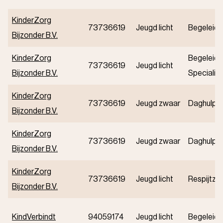
KinderZorg
73736619
Jeugd licht
Begeleidi
Bijzonder B.V.
KinderZorg
Begeleidi
73736619
Jeugd licht
Bijzonder B.V.
Specialist
KinderZorg
73736619
Jeugd zwaar
Daghulp i
Bijzonder B.V.
KinderZorg
73736619
Jeugd zwaar
Daghulp i
Bijzonder B.V.
KinderZorg
73736619
Jeugd licht
Respijtzo
Bijzonder B.V.
KindVerbindt
94059174
Jeugd licht
Begeleidi