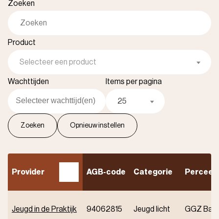
Zoeken
Product
Selecteer een product
Wachttijden
Items per pagina
25
A
f
l
o
p
e
n
d
s
o
r
t
e
r
e
n
Provider
AGB-code
Categorie
Perceel
Jeugd in de Praktijk
94062815
Jeugd licht
GGZ Basi