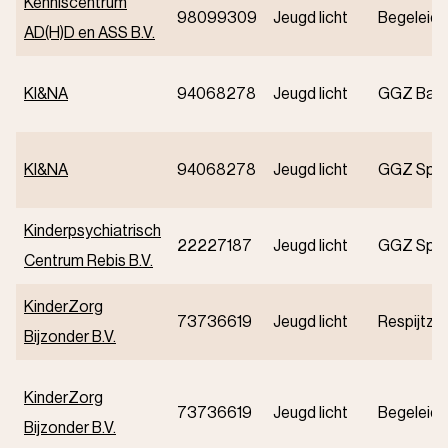
Kenniscentrum
98099309
Jeugd licht
Begeleidi
AD(H)D en ASS B.V.
KI&NA
94068278
Jeugd licht
GGZ Basi
KI&NA
94068278
Jeugd licht
GGZ Speci
Kinderpsychiatrisch
22227187
Jeugd licht
GGZ Speci
Centrum Rebis B.V.
KinderZorg
73736619
Jeugd licht
Respijtzo
Bijzonder B.V.
KinderZorg
73736619
Jeugd licht
Begeleidi
Bijzonder B.V.