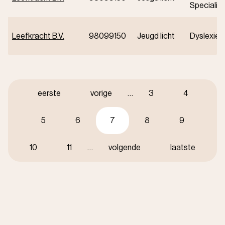
Specialist
Leefkracht B.V.
98099150
Jeugd licht
Dyslexie
Paginering
Eerste
eerste
Vorige
vorige
…
Pagina
3
Pagina
4
pagina
pagina
Pagina
5
Pagina
6
Huidige
7
Pagina
8
Pagina
9
pagina
Pagina
10
Pagina
11
…
Volgende
volgende
Laatste
laatste
pagina
pagina