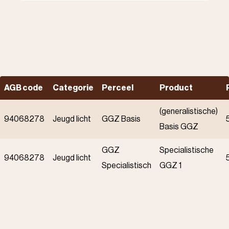
AGB code
Categorie
Perceel
Product
(generalistische)
94068278
Jeugd licht
GGZ Basis
Basis GGZ
GGZ
Specialistische
94068278
Jeugd licht
Specialistisch
GGZ 1