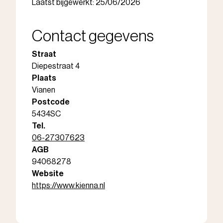
Laatst bijgewerkt: 25/06/2026
Contact gegevens
Straat
Diepestraat 4
Plaats
Vianen
Postcode
5434SC
Tel.
06-27307623
AGB
94068278
Website
https://www.kienna.nl