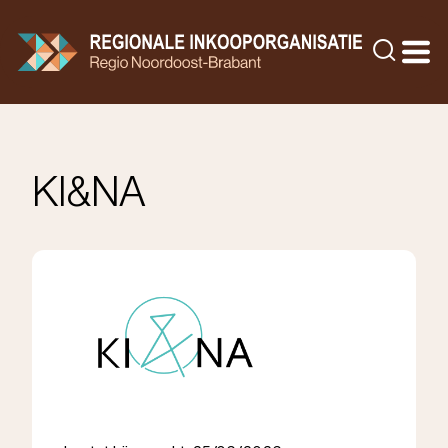
Doorgaan
naar
Zoeke
inhoud
KI&NA