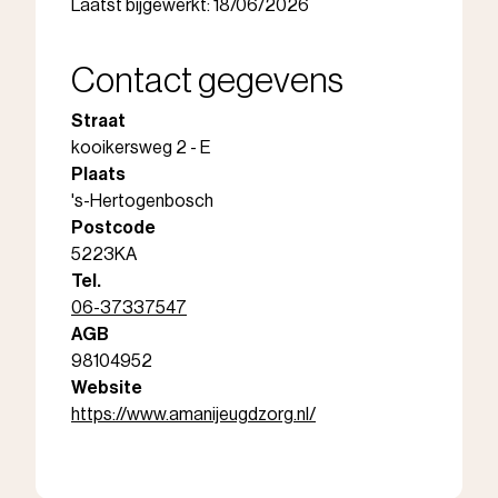
Laatst bijgewerkt: 18/06/2026
Contact gegevens
Straat
kooikersweg 2 - E
Plaats
's-Hertogenbosch
Postcode
5223KA
Tel.
06-37337547
AGB
98104952
Website
https://www.amanijeugdzorg.nl/