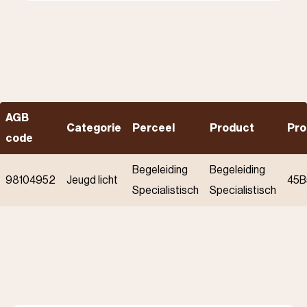
AGB
Categorie
Perceel
Product
Pro
code
Begeleiding
Begeleiding
98104952
Jeugd licht
45B
Specialistisch
Specialistisch