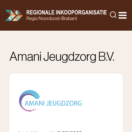
Doorgaan
naar
Zoeke
inhoud
Amani Jeugdzorg B.V.