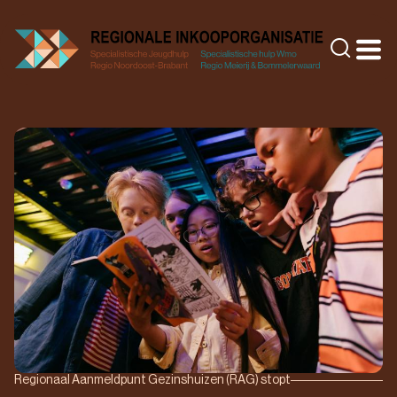
Doorgaan
naar
Zoeke
inhoud
Regionaal Aanmeldpunt Gezinshuizen (RAG) stopt