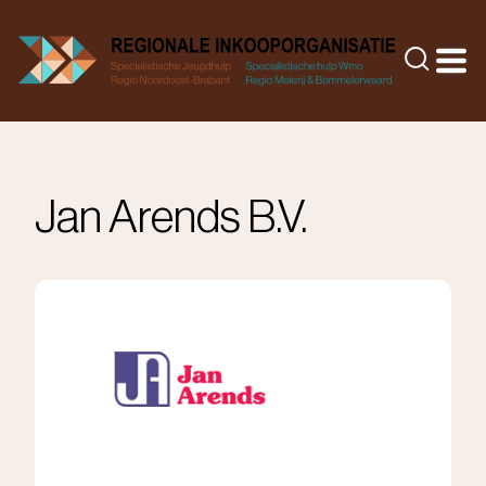
Doorgaan
naar
Zoeke
inhoud
Jan Arends B.V.