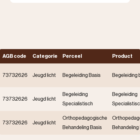
AGB code
Categorie
Perceel
Product
73732626
Jeugd licht
Begeleiding Basis
Begeleiding 
Begeleiding
Begeleiding
73732626
Jeugd licht
Specialistisch
Specialistis
Orthopedagogische
Orthopedag
73732626
Jeugd licht
Behandeling Basis
Behandeling 