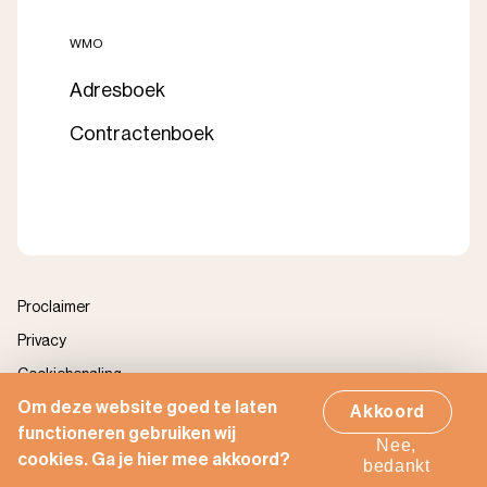
WMO
Adresboek
Contractenboek
Proclaimer
Privacy
Cookiebepaling
Om deze website goed te laten
Zorgportaal
Akkoord
functioneren gebruiken wij
Realisatie door Indicia
Nee,
cookies. Ga je hier mee akkoord?
bedankt