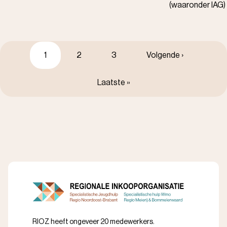
(waaronder IAG)
Paginering
Huidige
1
Pagina
2
Pagina
3
Volgende
Volgende ›
pagina
pagina
Laatste
Laatste »
pagina
RIOZ heeft ongeveer 20 medewerkers.