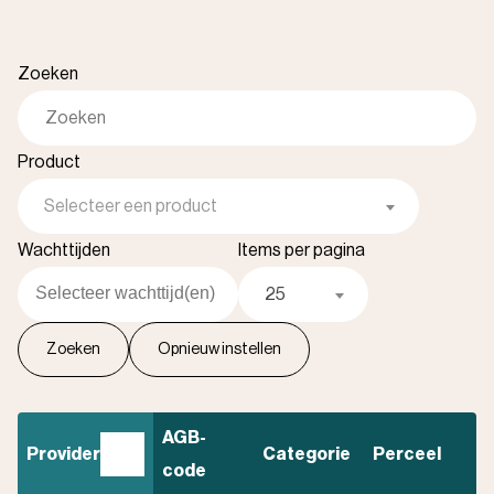
Zoeken
Product
Selecteer een product
Wachttijden
Items per pagina
25
A
f
l
o
p
e
n
d
s
o
r
t
e
r
e
n
AGB-
Provider
Categorie
Perceel
code