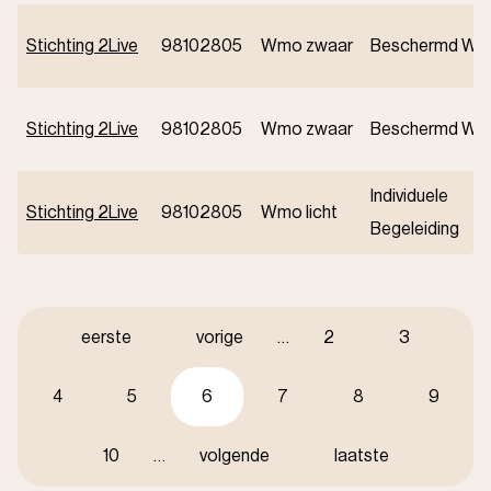
Stichting 2Live
98102805
Wmo zwaar
Beschermd Wo
Stichting 2Live
98102805
Wmo zwaar
Beschermd Wo
Individuele
Stichting 2Live
98102805
Wmo licht
Begeleiding
Paginering
Eerste
eerste
Vorige
vorige
…
Pagina
2
Pagina
3
pagina
pagina
Pagina
4
Pagina
5
Huidige
6
Pagina
7
Pagina
8
Pagina
9
pagina
Pagina
10
…
Volgende
volgende
Laatste
laatste
pagina
pagina