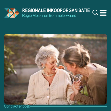
Doorgaan
naar
Zoeke
inhoud
Contractenboek