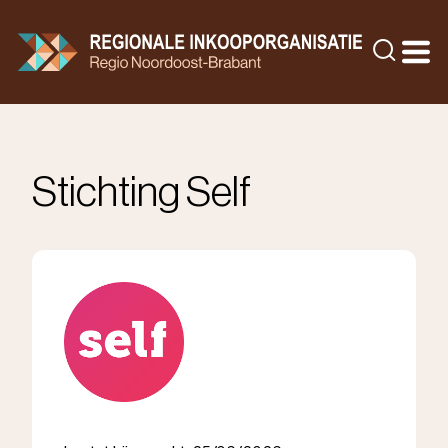
Doorgaan
naar
Zoeke
inhoud
Stichting Self