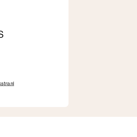
s
kstra.nl