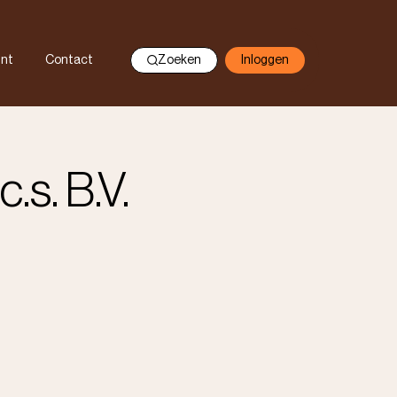
nt
Contact
Zoeken
Inloggen
.s. B.V.