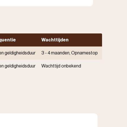
quentie
Wachttijden
en geldigheidsduur
3 - 4 maanden, Opnamestop
en geldigheidsduur
Wachttijd onbekend