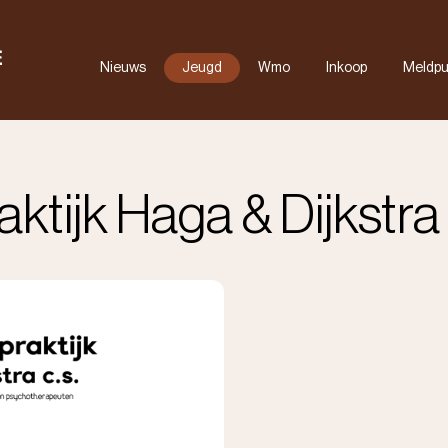
Nieuws
Jeugd
Wmo
Inkoop
Meldpu
RET
Maatwerk
Documenten
FAQ
ijk Haga & Dijkstra c