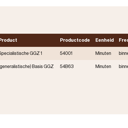
Product
Productcode
Eenheid
Fre
Specialistische GGZ 1
54001
Minuten
binn
(generalistische) Basis GGZ
54B63
Minuten
binn