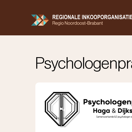
Doorgaan
naar
inhoud
Contractenboek
Aanbod
Zorgkaart
Psychologenprakt