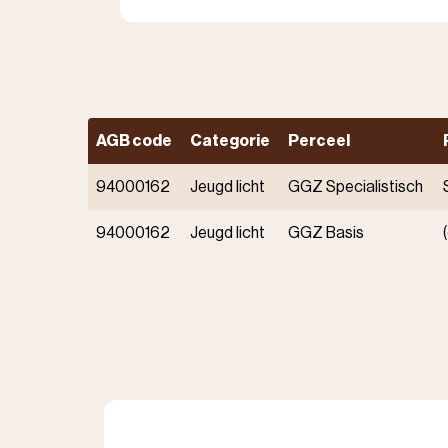
AGB code
Categorie
Perceel
94000162
Jeugd licht
GGZ Specialistisch
94000162
Jeugd licht
GGZ Basis