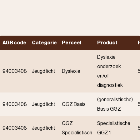
AGB code
Categorie
Perceel
Product
Dyslexie
onderzoek
94003408
Jeugd licht
Dyslexie
en/of
diagnostiek
(generalistische)
94003408
Jeugd licht
GGZ Basis
Basis GGZ
GGZ
Specialistische
94003408
Jeugd licht
Specialistisch
GGZ 1