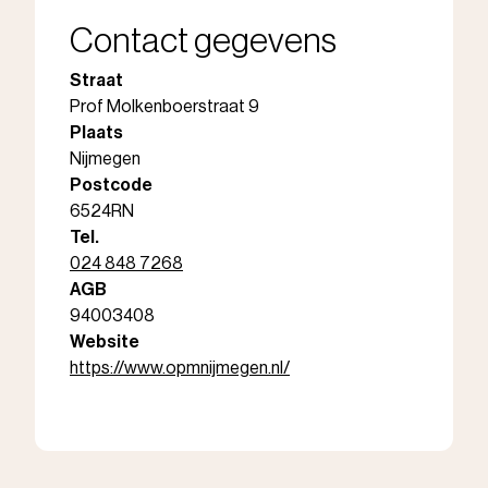
Contact gegevens
Straat
Prof Molkenboerstraat 9
Plaats
Nijmegen
Postcode
6524RN
Tel.
024 848 7268
AGB
94003408
Website
https://www.opmnijmegen.nl/