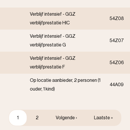
Verblijf intensief - GGZ
54Z08
verblijfprestatie HIC
Verblijf intensief - GGZ
54Z07
verblijfprestatie G
Verblijf intensief - GGZ
54Z06
verblijfprestatie F
Op locatie aanbieder, 2 personen (1
44A09
ouder, 1 kind)
Huidige
1
Pagina
2
Volgende
Volgende ›
Laatste
Laatste »
pagina
pagina
pagina