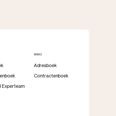
WMO
ek
Adresboek
tenboek
Contractenboek
l Experteam