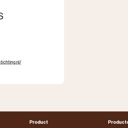
s
ichting.nl/
Product
Product