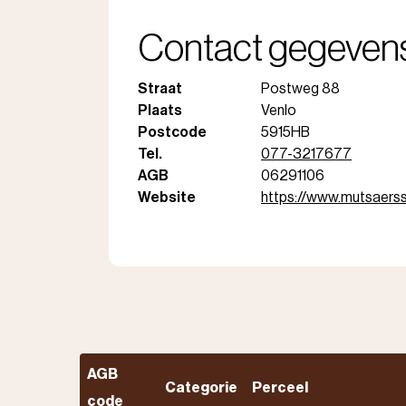
Contact gegeven
Straat
Postweg 88
Plaats
Venlo
Postcode
5915HB
Tel.
077-3217677
AGB
06291106
Website
https://www.mutsaersst
AGB
Categorie
Perceel
code