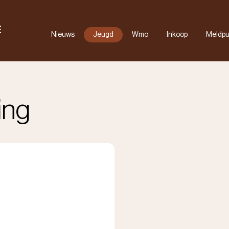
Nieuws
Jeugd
Wmo
Inkoop
Meldpu
RET
Maatwerk
Documenten
FAQ
ing