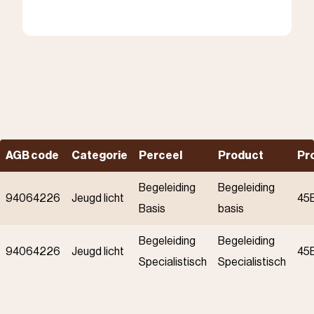
AGB code
Categorie
Perceel
Product
Pr
Begeleiding
Begeleiding
94064226
Jeugd licht
45
Basis
basis
Begeleiding
Begeleiding
94064226
Jeugd licht
45
Specialistisch
Specialistisch