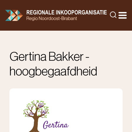
Doorgaan
naar
Zoeke
inhoud
Gertina Bakker -
hoogbegaafdheid