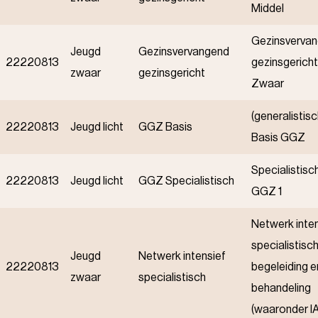
Middel
Gezinsverva
Jeugd
Gezinsvervangend
22220813
gezinsgericht
zwaar
gezinsgericht
Zwaar
(generalistisc
22220813
Jeugd licht
GGZ Basis
Basis GGZ
Specialistisc
22220813
Jeugd licht
GGZ Specialistisch
GGZ 1
Netwerk inte
specialistisc
Jeugd
Netwerk intensief
22220813
begeleiding e
zwaar
specialistisch
behandeling
(waaronder I