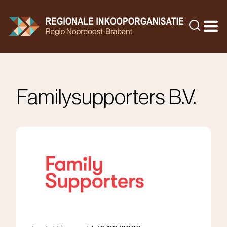
Doorgaan
naar
Zoeke
inhoud
Familysupporters B.V.