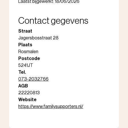
Laatst bijgewerkt: 18/06/2026
Contact gegevens
Straat
Jagersbosstraat 28
Plaats
Rosmalen
Postcode
5241JT
Tel.
073-2032766
AGB
22220813
Website
https://www.familysupporters.nl/