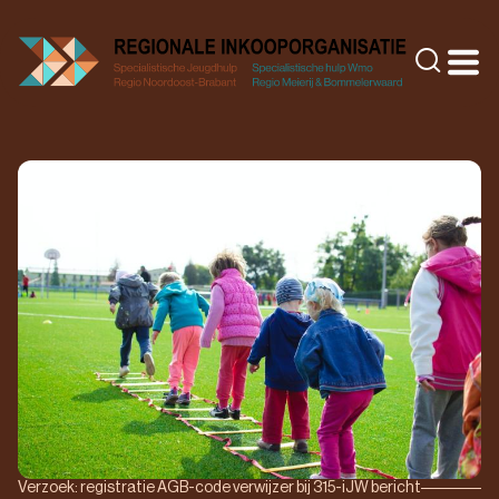
Doorgaan
naar
Zoeke
inhoud
Verzoek: registratie AGB-code verwijzer bij 315-iJW bericht