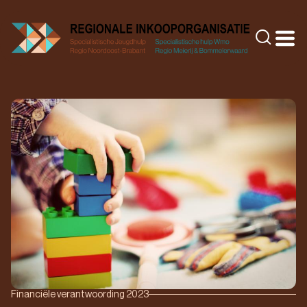
Doorgaan
naar
Zoeke
inhoud
Financiële verantwoording 2023