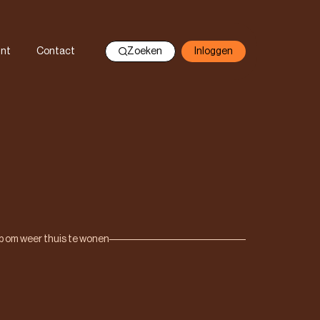
nt
Contact
Zoeken
Inloggen
p om weer thuis te wonen