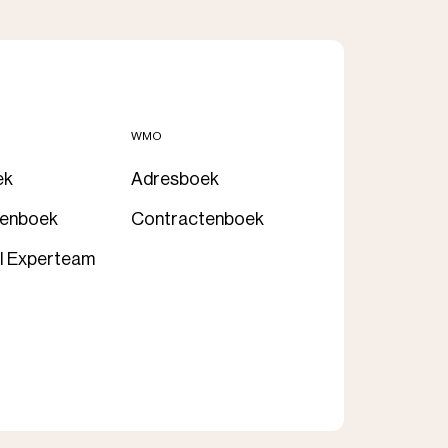
WMO
ek
Adresboek
tenboek
Contractenboek
l Experteam