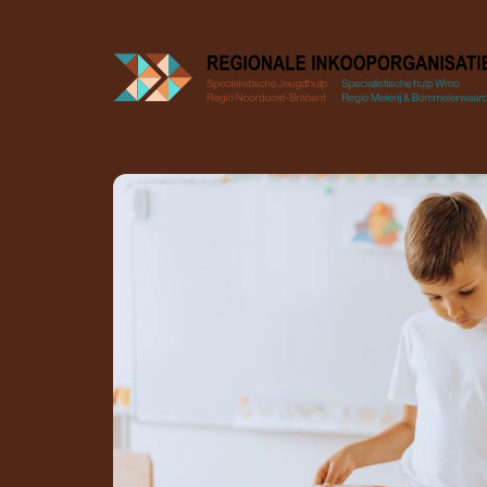
Doorgaan
naar
inhoud
Contractenboek
Aanbod
Zorgkaart