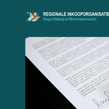
Doorgaan
naar
inhoud
Aanbod
Contractenboek
Zorgkaart