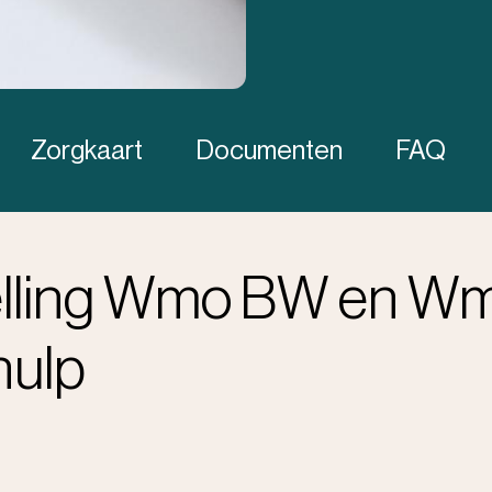
Zorgkaart
Documenten
FAQ
elling Wmo BW en W
hulp