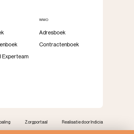
WMO
ek
Adresboek
tenboek
Contractenboek
l Experteam
paling
Zorgportaal
Realisatie door Indicia