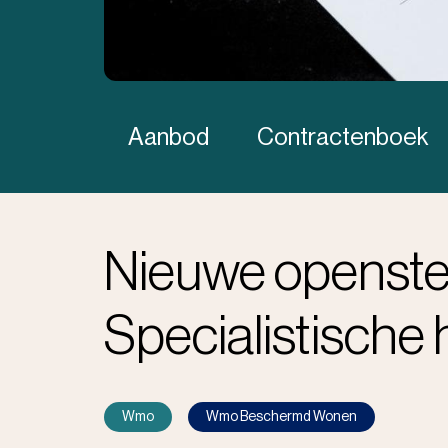
Aanbod
Contractenboek
Nieuwe openst
Specialistische 
Wmo
Wmo Beschermd Wonen