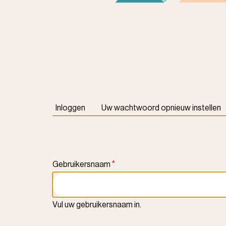
Primaire
Inloggen
Uw wachtwoord opnieuw instellen
tabs
Gebruikersnaam
Vul uw gebruikersnaam in.